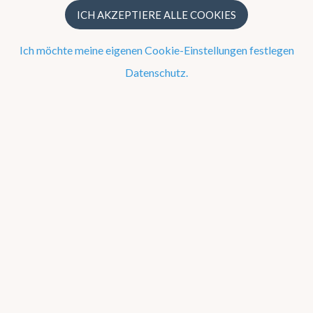
ICH AKZEPTIERE ALLE COOKIES
Jetzt
Ich möchte meine eigenen Cookie-Einstellungen festlegen
Datenschutz.
Beobachtung um 23 Uhr
12
10 km/h SSW
Warnungen
ANTWERPEN
Hitze