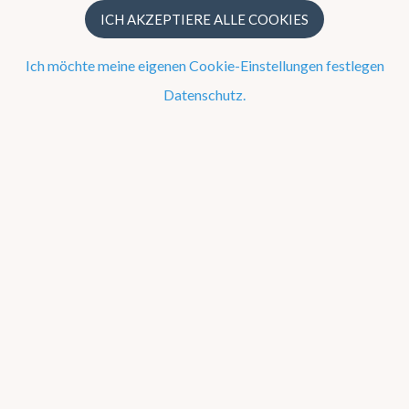
ICH AKZEPTIERE ALLE COOKIES
Jetzt
Ich möchte meine eigenen Cookie-Einstellungen festlegen
Datenschutz.
Beobachtung um 09 Uhr
19
9 km/h SO
Warnungen
OSTFLANDERN
Hitze