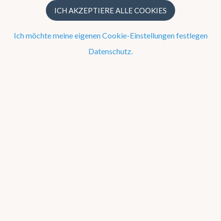
ICH AKZEPTIERE ALLE COOKIES
Jetzt
Ich möchte meine eigenen Cookie-Einstellungen festlegen
Datenschutz.
Beobachtung um 08 Uhr
18
4 km/h SO
Warnungen
NAMÜR
Hitze