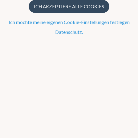
ICH AKZEPTIERE ALLE COOKIES
Jetzt
Ich möchte meine eigenen Cookie-Einstellungen festlegen
Datenschutz.
Beobachtung um 05 Uhr
11
8 km/h O
Warnungen
LÜTTICH
Hitze