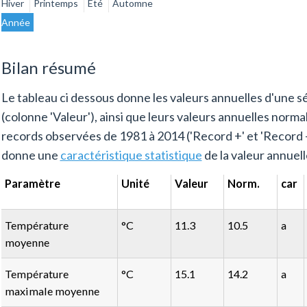
Hiver
Printemps
Eté
Automne
Année
Bilan résumé
Le tableau ci dessous donne les valeurs annuelles d'une s
(colonne 'Valeur'), ainsi que leurs valeurs annuelles normal
records observées de 1981 à 2014 ('Record +' et 'Record -',
donne une
caractéristique statistique
de la valeur annuell
Paramètre
Unité
Valeur
Norm.
car
Température
°C
11.3
10.5
a
moyenne
Température
°C
15.1
14.2
a
maximale moyenne