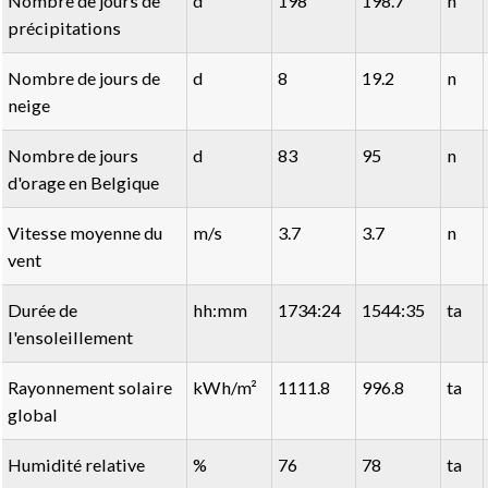
Nombre de jours de
d
198
198.7
n
précipitations
Nombre de jours de
d
8
19.2
n
neige
Nombre de jours
d
83
95
n
d'orage en Belgique
Vitesse moyenne du
m/s
3.7
3.7
n
vent
Durée de
hh:mm
1734:24
1544:35
ta
l'ensoleillement
Rayonnement solaire
kWh/m²
1111.8
996.8
ta
global
Humidité relative
%
76
78
ta