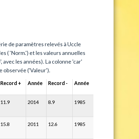
érie de paramètres relevés à Uccle
es ( 'Norm.') et les valeurs annuelles
 avec les années). La colonne 'car'
e observée ('Valeur').
Record +
Année
Record -
Année
11.9
2014
8.9
1985
15.8
2011
12.6
1985