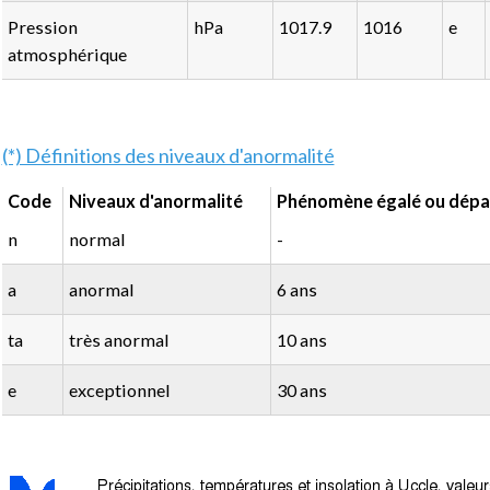
Pression
hPa
1017.9
1016
e
atmosphérique
(*) Définitions des niveaux d'anormalité
Code
Niveaux d'anormalité
Phénomène égalé ou dépas
n
normal
-
a
anormal
6 ans
ta
très anormal
10 ans
e
exceptionnel
30 ans