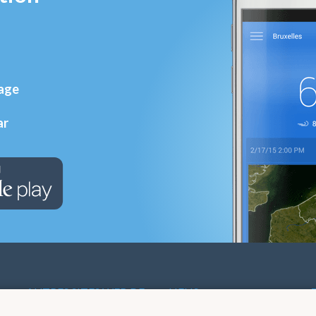
rage
ar
AUTRES SITES WEB DE
LIENS
L'IRM