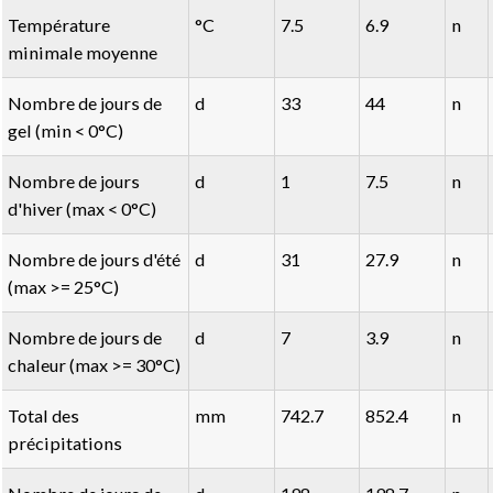
Température
°C
7.5
6.9
n
minimale moyenne
Nombre de jours de
d
33
44
n
gel (min < 0°C)
Nombre de jours
d
1
7.5
n
d'hiver (max < 0°C)
Nombre de jours d'été
d
31
27.9
n
(max >= 25°C)
Nombre de jours de
d
7
3.9
n
chaleur (max >= 30°C)
Total des
mm
742.7
852.4
n
précipitations