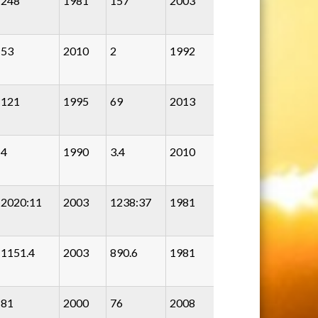
248
1981
157
2003
53
2010
2
1992
121
1995
69
2013
4
1990
3.4
2010
2020:11
2003
1238:37
1981
1151.4
2003
890.6
1981
81
2000
76
2008