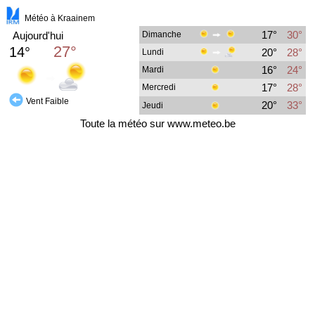
Météo à Kraainem
17°
30°
Aujourd'hui
Dimanche
27°
14°
20°
28°
Lundi
16°
24°
Mardi
17°
28°
Mercredi
Vent Faible
20°
33°
Jeudi
Toute la
météo
sur
www.meteo.be