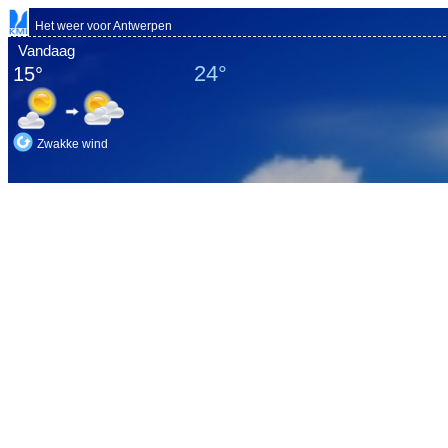
Het weer voor Antwerpen
Vandaag
24°
15°
Zwakke wind