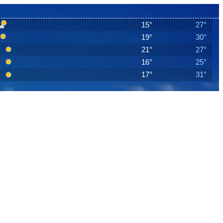
15°
27°
19°
30°
21°
27°
16°
25°
17°
31°