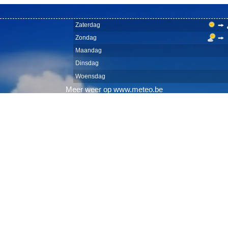
Zaterdag
Zondag
Maandag
Dinsdag
Woensdag
Meer
weer
op
www.meteo.be