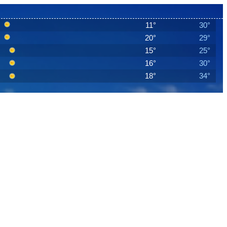
11°
30°
20°
29°
15°
25°
16°
30°
18°
34°