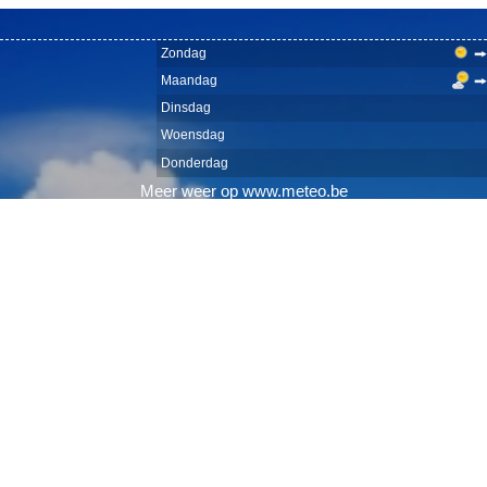
Zondag
Maandag
Dinsdag
Woensdag
Donderdag
Meer
weer
op
www.meteo.be