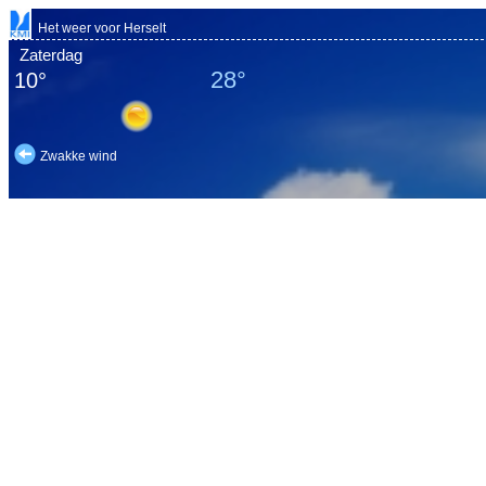
Het weer voor Herselt
Zaterdag
28°
10°
Zwakke wind