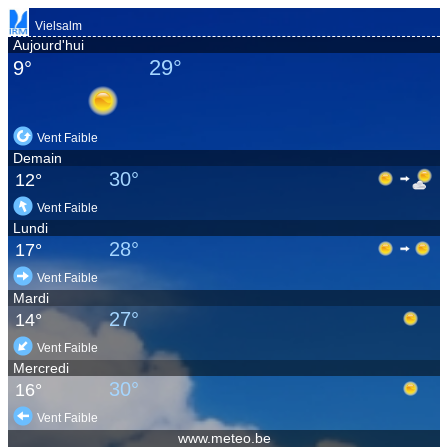
Vielsalm
Aujourd'hui
29°
9°
Vent Faible
Demain
30°
12°
Vent Faible
Lundi
28°
17°
Vent Faible
Mardi
27°
14°
Vent Faible
Mercredi
30°
16°
Vent Faible
www.meteo.be