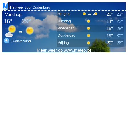
Het weer voor Oudenburg
20°
23°
Vandaag
Morgen
29°
16°
14°
22°
Dinsdag
15°
28°
Woensdag
19°
30°
Donderdag
Zwakke wind
20°
26°
Vrijdag
Meer
weer
op
www.meteo.be