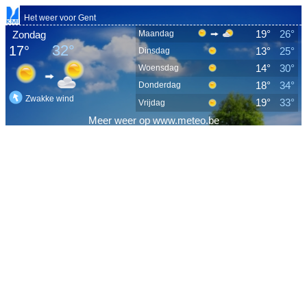
Het weer voor Gent
19°
26°
Zondag
Maandag
32°
17°
13°
25°
Dinsdag
14°
30°
Woensdag
18°
34°
Donderdag
Zwakke wind
19°
33°
Vrijdag
Meer
weer
op
www.meteo.be