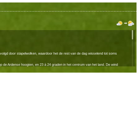
evolgd door stapelwolken, waardoor het de rest van de dag wisselend tot soms
op de Ardense hoogten, en 23 à 24 graden in het centrum van het land. De wind
 de ochtend is er lokaal kans op wat nevel of een mistbank. De minima liggen