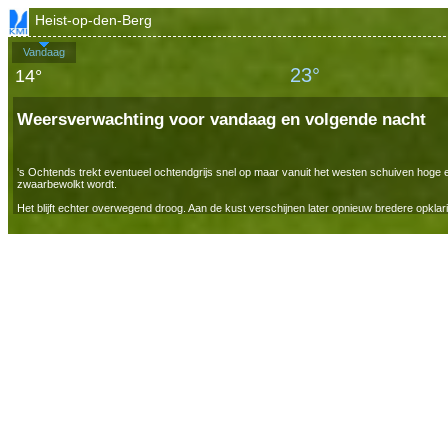
Heist-op-den-Berg
Vandaag
23°
14°
Weersverwachting voor vandaag en volgende nacht
's Ochtends trekt eventueel ochtendgrijs snel op maar vanuit het westen schuiven hoge 
zwaarbewolkt wordt.
Het blijft echter overwegend droog. Aan de kust verschijnen later opnieuw bredere opkl
waait matig uit west en draait tegen het einde van de dag naar west tot noordwest.
Vanavond wordt het op de meeste plaatsen geleidelijk licht bewolkt tot helder. Later in 
tussen 6 en 9 graden in de Ardennen en tussen 8 en 14 graden elders. De wind wordt zwa