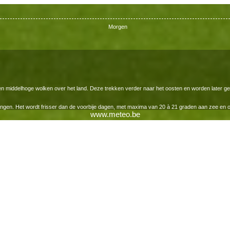
Morgen
en middelhoge wolken over het land. Deze trekken verder naar het oosten en worden later g
aringen. Het wordt frisser dan de voorbije dagen, met maxima van 20 à 21 graden aan zee en 
www.meteo.be
de nacht kunnen er wolkenvelden het land binnendringen via de kust en het noordwesten. Tegen
k en veranderlijk.