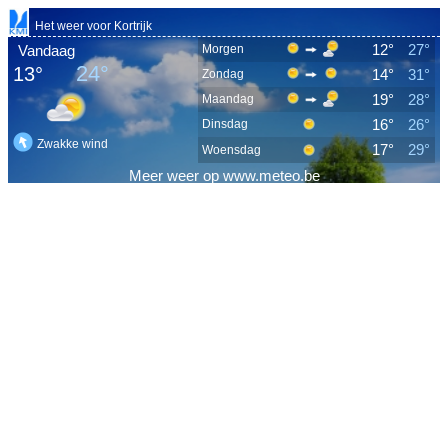
Het weer voor Kortrijk
12°
27°
Vandaag
Morgen
24°
13°
14°
31°
Zondag
19°
28°
Maandag
16°
26°
Dinsdag
Zwakke wind
17°
29°
Woensdag
Meer
weer
op
www.meteo.be