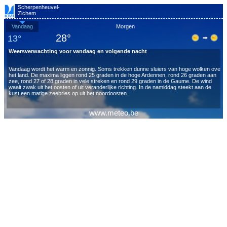
Scherpenheuvel-
Zichem
Vandaag
Morgen
28°
13°
Weersverwachting voor vandaag en volgende nacht
Vandaag wordt het warm en zonnig. Soms trekken dunne sluiers van hoge wolken over
het land. De maxima liggen rond 25 graden in de hoge Ardennen, rond 26 graden aan
zee, rond 27 of 28 graden in vele streken en rond 29 graden in de Gaume. De wind
waait zwak uit het oosten of uit veranderlijke richting. In de namiddag steekt aan de
kust een matige zeebries op uit het noordoosten.
www.meteo.be
Vanavond en vannacht is het helder of licht bewolkt met nog steeds wat hoge
wolkenvelden. De minima liggen tussen 8 en 16 graden. De zwakke noordoostenwind
wordt in de loop van de nacht variabel.