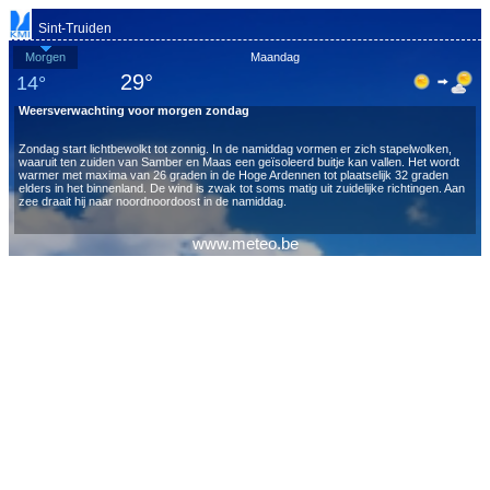
Sint-Truiden
Morgen
Maandag
29°
14°
Weersverwachting voor morgen zondag
Zondag start lichtbewolkt tot zonnig. In de namiddag vormen er zich stapelwolken,
waaruit ten zuiden van Samber en Maas een geïsoleerd buitje kan vallen. Het wordt
warmer met maxima van 26 graden in de Hoge Ardennen tot plaatselijk 32 graden
elders in het binnenland. De wind is zwak tot soms matig uit zuidelijke richtingen. Aan
zee draait hij naar noordnoordoost in de namiddag.
Zondagavond en -nacht is het lichtbewolkt tot helder. Het blijft zacht met minima tussen
www.meteo.be
15 en 20 graden en een zwakke tot matige zuidenwind die ruimt naar het zuidwesten.