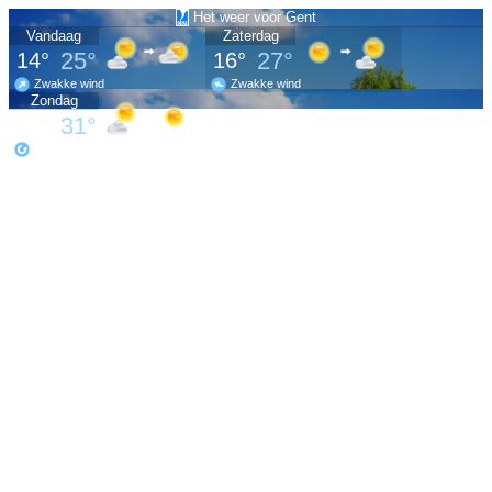
Het weer voor Gent
Vandaag
Zaterdag
25°
27°
14°
16°
Zwakke wind
Zwakke wind
Zondag
31°
19°
Zwakke wind
Meer
weer
op
www.meteo.be