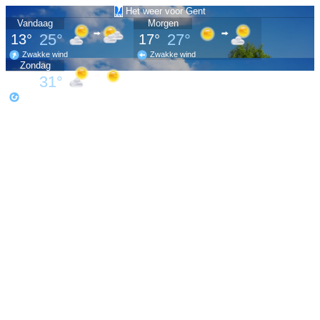
Het weer voor Gent
Vandaag
Morgen
25°
27°
13°
17°
Zwakke wind
Zwakke wind
Zondag
31°
19°
Zwakke wind
Meer
weer
op
www.meteo.be