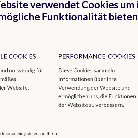
ebsite verwendet Cookies um 
Unsere Meteorologen können jedoch, unter Heranziehun
Prognose der Wetterentwicklung für 12 Tage erstellen.
mögliche Funktionalität bieten
0900/27349
einen Meteorologen direkt erreichen (0,50€ 
LE COOKIES
PERFORMANCE-COOKIES
sind notwendig für
Diese Cookies sammeln
emäßes
Informationen über Ihre
der Website.
Verwendung der Website und
ermöglichen uns, die Funktionen
der Website zu verbessern.
 können Sie jederzeit in Ihren