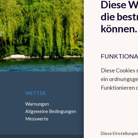
Diese W
die best
können.
FUNKTIONA
Diese Cookies 
ein ordnungsg
Funktionieren 
WETTER
ÜBER DAS KMI
Warnungen
Kontakt
Allgemeine Bedingungen
Routenbeschreibung
Messwerte
Diese Einstellungen