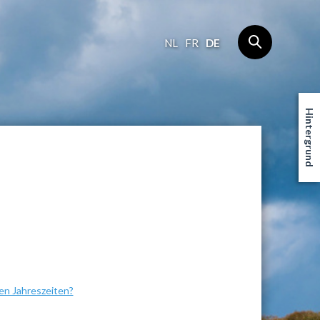
NL
FR
DE
Hintergrund
en Jahreszeiten?