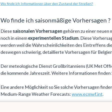
Wo finde ich Informationen über den Zustand der Straßen?
Wo finde ich saisonmäßige Vorhersagen ?
Diese
saisonalen Vorhersagen
gehören zu einer neuen m
noch in einem
experimentellen Stadium
. Diese Vorhersa
werden weil die Wahrscheinlichkeiten des Eintreffens die
deswegen schwierig, detaillierte Vorhersagen für Belgie
Der meteologische Dienst Großbritanniens (UK Met Offic
die kommende Jahreszeit. Weitere Informationen finden 
Eine andere Möglichkeit so Sie solche Vorhersagen finden
Medium-Range Weather Forecasts:
www.ecmwf.int
.
Zuverlässige Prognosen, für bis zu 5 Tage im Voraus, find