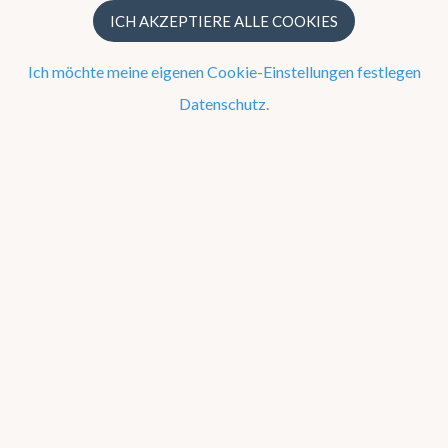
ICH AKZEPTIERE ALLE COOKIES
Maβe und Maβeinheiten
Fragen über das KMI
Ich möchte meine eigenen Cookie-Einstellungen festlegen
Datenschutz.
Maβe und Maβeinheiten
Wie wandelt man Fahrenheit in Grad Celsius oder Kelvin um?
Was sind die Windrichtungen?
Was ist die Beaufort-Skala?
Wie rechnet man den Druck um?
Was ist die Stärke des Magnetfeldes in Belgien?
Wie berechnet man die Windchill-Temperatur?
Wie berechnet man die Windchill-Temperatur?
Die Windchilltemperatur basiert auf der