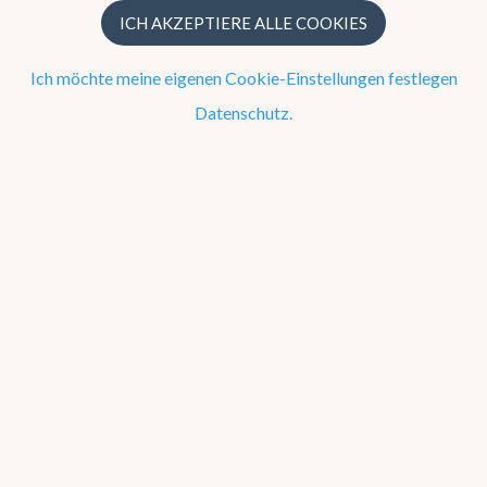
Strahlungsbilanz der Erde
ICH AKZEPTIERE ALLE COOKIES
KMI in Dourbes
Ich möchte meine eigenen Cookie-Einstellungen festlegen
Datenschutz.
Konferenz-Agenda
Atmosphärische Modellierung durch das
KMI
Ein atmosphärisches Modell simuliert die
zeitliche Entwicklung der Atmosphäre
durch Lösen von mathematischen
Gleichungen für meteorologischen
Variablen (Temperatur, Niederschlag,
Windgeschwindigkeiten, etc.). Basierend