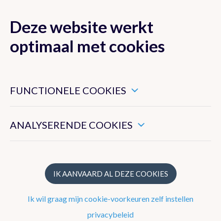
Deze website werkt
MENU
optimaal met cookies
Dit zijn noodzakelijke cookies die ervoor zorgen dat deze
Lokaal
België
website goed functioneert.
FUNCTIONELE COOKIES
Hiermee kunnen we het algemeen gebruik van deze website
Het weer in
meten.
ANALYSERENDE COOKIES
Bilzen-Hoeselt
VRIJDAG
VANNACHT
ZAT
IK AANVAARD AL DEZE COOKIES
Bilzen-Hoeselt
Toevoegen als favoriet
Ik wil graag mijn cookie-voorkeuren zelf instellen
24°
12°
12
privacybeleid
0%
2 Bft
0%
2 Bft
0%