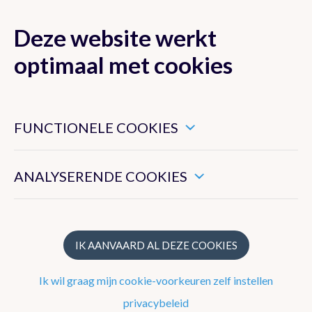
Deze website werkt
MENU
optimaal met cookies
Dit zijn noodzakelijke cookies die ervoor zorgen dat deze
website goed functioneert.
FUNCTIONELE COOKIES
Onze strategie
Hiermee kunnen we het algemeen gebruik van deze website
meten.
Wat doet het KMI?
ANALYSERENDE COOKIES
Structuur
Geschiedenis
IK AANVAARD AL DEZE COOKIES
Ik wil graag mijn cookie-voorkeuren zelf instellen
Het waarnemingsnetwerk
privacybeleid