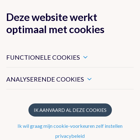
Deze website werkt
MENU
optimaal met cookies
Dit zijn noodzakelijke cookies die ervoor zorgen dat deze
website goed functioneert.
FUNCTIONELE COOKIES
Data
Hiermee kunnen we het algemeen gebruik van deze website
meten.
Producten en diensten
ANALYSERENDE COOKIES
Toepassingen
Algemene voorwaarden
IK AANVAARD AL DEZE COOKIES
Ik wil graag mijn cookie-voorkeuren zelf instellen
privacybeleid
Diensten