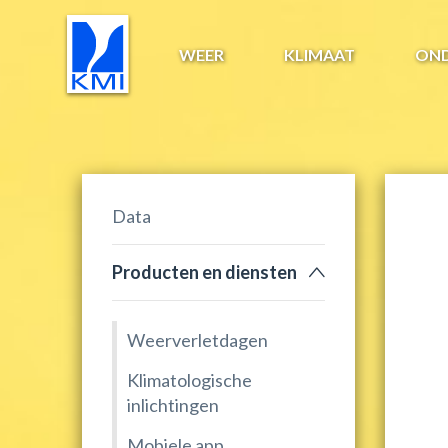
WEER
KLIMAAT
ON
Data
Producten en diensten
Weerverletdagen
Klimatologische
inlichtingen
Mobiele app