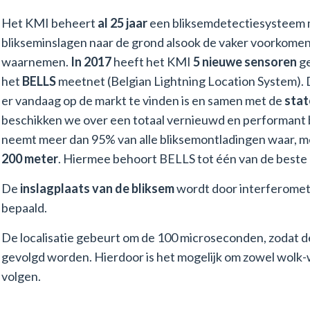
Het KMI beheert
al 25 jaar
een bliksemdetectiesysteem 
blikseminslagen naar de grond alsook de vaker voorkomen
waarnemen.
In 2017
heeft het KMI
5 nieuwe sensoren
ge
het
BELLS
meetnet (Belgian Lightning Location System). 
er vandaag op de markt te vinden is en samen met de
stat
beschikken we over een totaal vernieuwd en performant
neemt meer dan 95% van alle bliksemontladingen waar, 
200 meter
. Hiermee behoort BELLS tot één van de beste
De
inslagplaats van de bliksem
wordt door interferometr
bepaald.
De localisatie gebeurt om de 100 microseconden, zodat d
gevolgd worden. Hierdoor is het mogelijk om zowel wolk-
volgen.