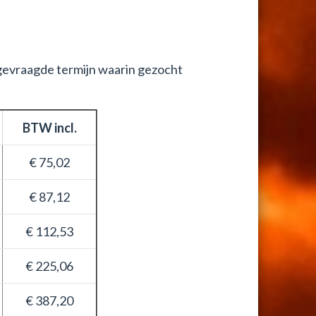
gevraagde termijn waarin gezocht
BTW incl.
€ 75,02
€ 87,12
€ 112,53
€ 225,06
€ 387,20