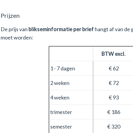
Prijzen
De prijs van
blikseminformatie per brief
hangt af van de 
moet worden:
BTW excl.
1 - 7 dagen
€ 62
2 weken
€ 72
4 weken
€ 93
trimester
€ 186
semester
€ 320