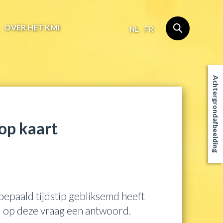
OVER HET KMI
NL
FR
Achtergrondafbeelding
 op kaart
bepaald tijdstip gebliksemd heeft
 u op deze vraag een antwoord.