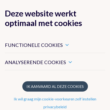
Deze website werkt
MENU
optimaal met cookies
Dit zijn noodzakelijke cookies die ervoor zorgen dat deze
website goed functioneert.
FUNCTIONELE COOKIES
Data
Hiermee kunnen we het algemeen gebruik van deze website
meten.
Producten en diensten
ANALYSERENDE COOKIES
Weerverletdagen
Klimatologische inlichtingen
IK AANVAARD AL DEZE COOKIES
Mobiele app
Ik wil graag mijn cookie-voorkeuren zelf instellen
Weersinformatie via betalende telefoondienst
privacybeleid