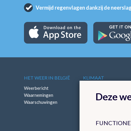
Vermijd regenvlagen dankzij de neersla
HET WEER IN BELGIË
KLIMAAT
Weerbericht
Klimatologisch overzich
Deze we
Waarnemingen
Klimatologische kaarten
Waarschuwingen
FUNCTIONE