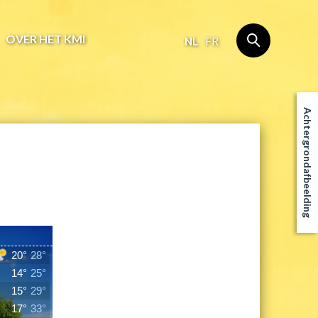
OVER HET KMI
NL
FR
Achtergrondafbeelding