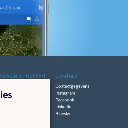
WERKEN BIJ HET KMI
CONTACT
Vacatures
Contactgegevens
ies
Stages
Instagram
Facebook
LinkedIn
Bluesky