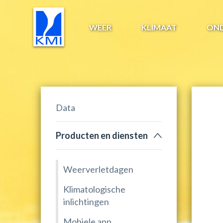
WEER
KLIMAAT
ON
Data
Producten en diensten
Weerverletdagen
Klimatologische
inlichtingen
Mobiele app