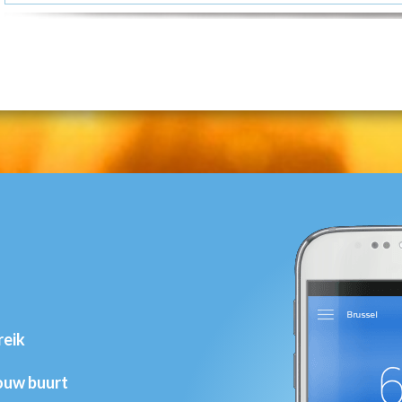
reik
jouw buurt