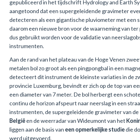
gepubliceerd in het tijdschrift Hydrology and Earth 
aangetoond dat een supergeleidende gravimeter ev
detecteren als een gigantische pluviometer met een st
daarom een nieuwe bron voor de waarneming van ter p
dus gebruikt worden voor de validatie van neerslago
instrumenten.
Aan de rand van het plateau van de Hoge Venen zweeft
metalen bol zo groot als een pingpongbal in een magnet
detecteert dit instrument de kleinste variaties in de 
provincie Luxemburg, bevindt er zich op de top van e
een diameter van 7 meter. De bol herbergt een schote
continu de horizon afspeurt naar neerslag in een stra
instrumenten, de supergeleidende gravimeter van de
België
en de weerradar van Wideumont van het
Konin
liggen aan de basis van
een opmerkelijke studie
die do
werd uitgevoerd.