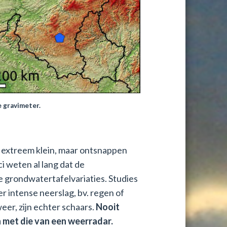
e gravimeter.
ijn extreem klein, maar ontsnappen
i weten al lang dat de
 grondwatertafelvariaties. Studies
r intense neerslag, bv. regen of
er, zijn echter schaars.
Nooit
 met die van een weerradar.