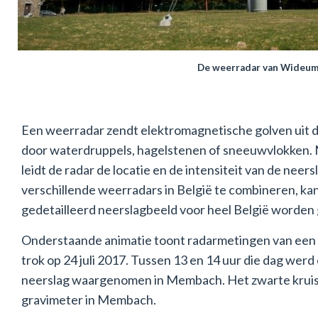
De weerradar van Wideu
Een weerradar zendt elektromagnetische golven uit d
door waterdruppels, hagelstenen of sneeuwvlokken.
leidt de radar de locatie en de intensiteit van de neer
verschillende weerradars in België te combineren, kan
gedetailleerd neerslagbeeld voor heel België worden
Onderstaande animatie toont radarmetingen van een
trok op 24 juli 2017. Tussen 13 en 14 uur die dag werd
neerslag waargenomen in Membach. Het zwarte kruisje
gravimeter in Membach.