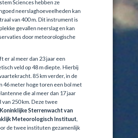
System Sciences hebben ze
engoed neerslaghoeveelheden kan
raal van 400 m. Dit instrument is
lekke gevallen neerslag en kan
bservaties door meteorologische
 er al meer dan 23 jaar een
isch veld op 48 m diepte. Hierbij
zwaartekracht. 85 km verder, in de
en 46 meter hoge toren een bol met
lantenne die al meer dan 17 jaar
al van 250 km. Deze twee
Koninklijke Sterrenwacht van
klijk Meteorologisch Instituut
,
or de twee instituten gezamenlijk