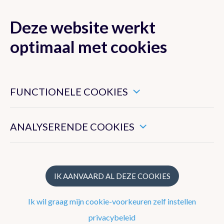
Deze website werkt
MENU
optimaal met cookies
Dit zijn noodzakelijke cookies die ervoor zorgen dat deze
Lokaal
België
website goed functioneert.
FUNCTIONELE COOKIES
Hiermee kunnen we het algemeen gebruik van deze website
Het weer in
Lede
meten.
ANALYSERENDE COOKIES
ZONDAG
VANNACHT
MAA
Lede
Toevoegen als favoriet
IK AANVAARD AL DEZE COOKIES
30°
19°
19
Ik wil graag mijn cookie-voorkeuren zelf instellen
0%
1 Bft
5%
2 Bft
0%
privacybeleid