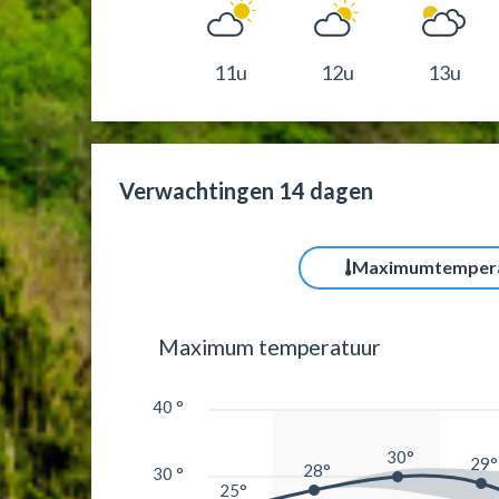
11u
12u
13u
Verwachtingen 14 dagen
Maximumtemper
Maximum temperatuur
40 °
30°
29°
28°
30 °
25°