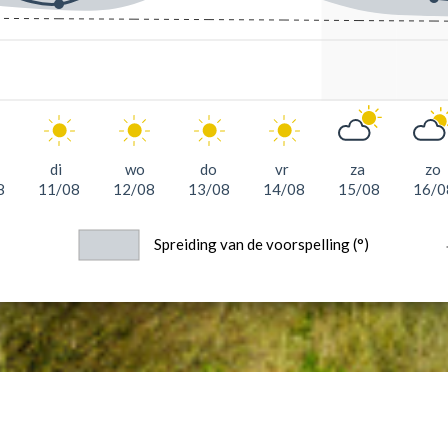
di
wo
do
vr
za
zo
8
11/08
12/08
13/08
14/08
15/08
16/0
Spreiding van de voorspelling (°)