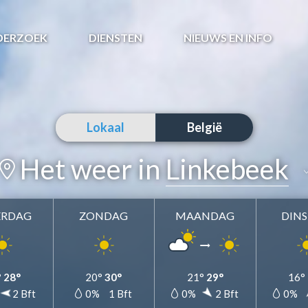
DERZOEK
DIENSTEN
NIEUWS EN INFO
Lokaal
België
Het weer in
Linkebeek
ERDAG
ZONDAG
MAANDAG
DIN
Linkebeek
Toevoegen als favoriet
°
28°
20°
30°
21°
29°
16°
2 Bft
0%
1 Bft
0%
2 Bft
0%