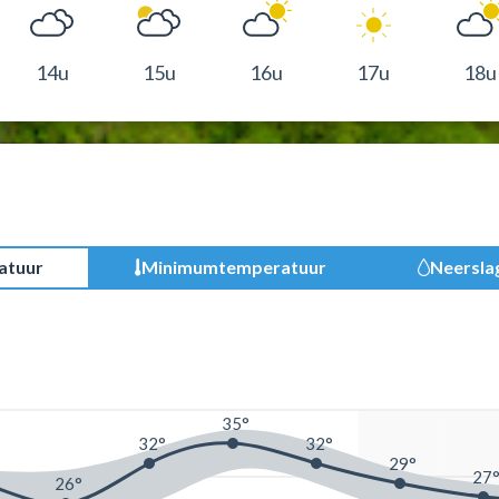
14u
15u
16u
17u
18u
atuur
Minimumtemperatuur
Neersla
35°
32°
32°
29°
27
26°