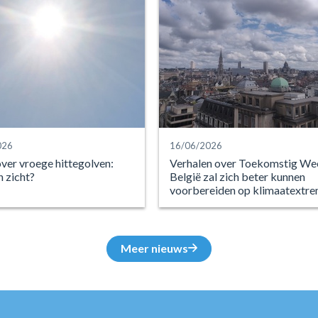
026
16/06/2026
over vroege hittegolven:
Verhalen over Toekomstig We
n zicht?
België zal zich beter kunnen
voorbereiden op klimaatextr
Meer nieuws