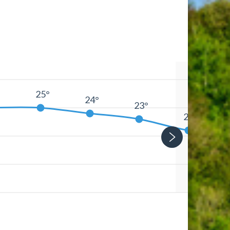
°
25°
24°
23°
21°