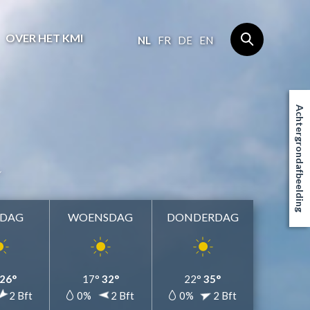
OVER HET KMI
NL
FR
DE
EN
Achtergrondafbeelding
SDAG
WOENSDAG
DONDERDAG
26°
17°
32°
22°
35°
2 Bft
0%
2 Bft
0%
2 Bft