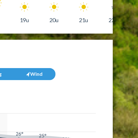
19u
20u
21u
22u
g
Wind
°
26°
25°