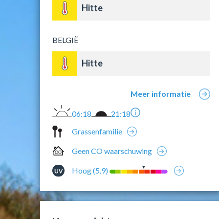
Hitte
BELGIË
Hitte
Meer informatie
06:18
21:18
Grassenfamilie
Geen CO waarschuwing
Hoog (5.9)