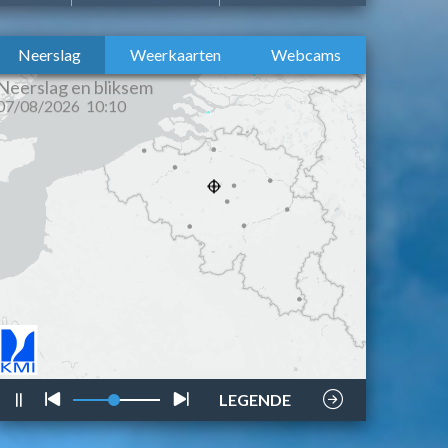
Neerslag
Weerkaarten
Webcams
bliksem
stijl
LEGENDE