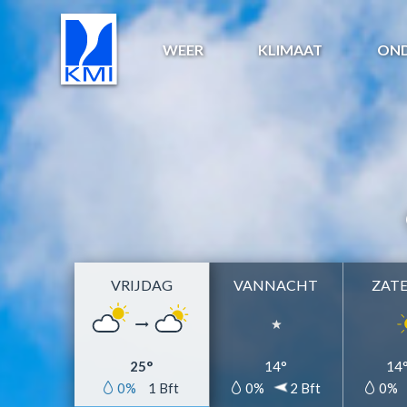
WEER
KLIMAAT
ON
VRIJDAG
VANNACHT
ZAT
25°
14°
14
0%
1 Bft
0%
2 Bft
0%