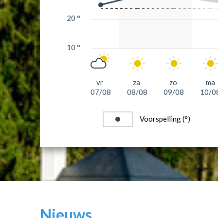
20 °
10 °
vr
za
zo
ma
07/08
08/08
09/08
10/0
Voorspelling (°)
Nieuws