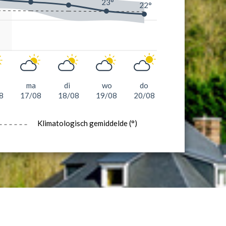
23°
22°
ma
di
wo
do
8
17/08
18/08
19/08
20/08
Klimatologisch gemiddelde (°)