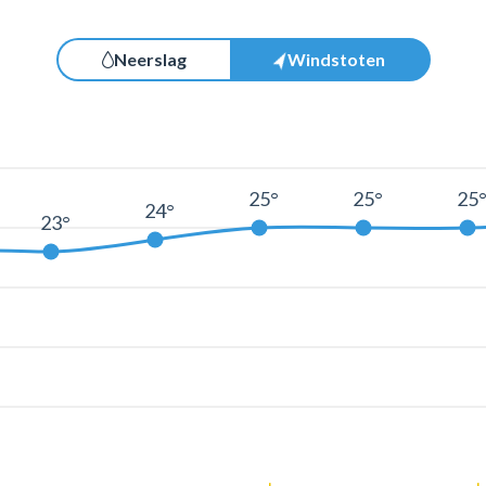
Neerslag
Windstoten
25°
25°
25
24°
23°