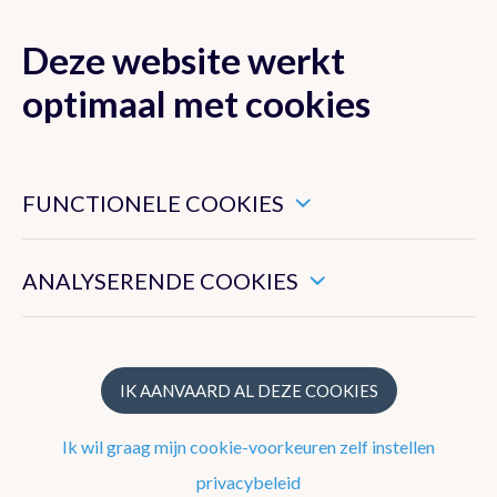
Deze website werkt
MENU
optimaal met cookies
Dit zijn noodzakelijke cookies die ervoor zorgen dat deze
Lokaal
België
website goed functioneert.
FUNCTIONELE COOKIES
Hiermee kunnen we het algemeen gebruik van deze website
Het weer in
Momignies
meten.
ANALYSERENDE COOKIES
ZATERDAG
VANNACHT
ZO
Momignies
Toevoegen als favoriet
IK AANVAARD AL DEZE COOKIES
27°
13°
13
Ik wil graag mijn cookie-voorkeuren zelf instellen
0%
2 Bft
0%
2 Bft
0%
privacybeleid