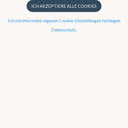
UV Index
ICH AKZEPTIERE ALLE COOKIES
Trockenheit
Ich möchte meine eigenen Cookie-Einstellungen festlegen
Ephemeriden von Sonne und Mond
Datenschutz.
Gezeiten
Pollenallergie und Heuschnupfen
Messwerte
Warnungen
UV Index Belgien
UV-Index Ukkel
10