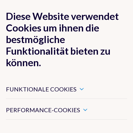
Diese Website verwendet
MENU
Cookies um ihnen die
bestmögliche
Funktionalität bieten zu
Vorhersage
können.
Messwerte
Diese Cookies sind notwendig für ein ordnungsgemäßes
Funktionieren der Website.
FUNKTIONALE COOKIES
Warnungen
Diese Cookies sammeln Informationen über Ihre
Verwendung der Website und ermöglichen uns, die
Funktionen der Website zu verbessern.
Wetterblitzen
PERFORMANCE-COOKIES
Belgien
Warnung Hitzewelle