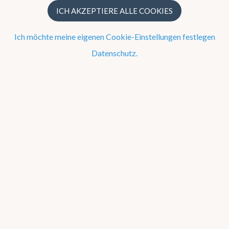
UV Index
ICH AKZEPTIERE ALLE COOKIES
Trockenheit
Ich möchte meine eigenen Cookie-Einstellungen festlegen
Ephemeriden von Sonne und Mond
Datenschutz.
Gezeiten
Pollenallergie und Heuschnupfen
Messwerte
Warnungen
Trockenheit in Belgien
Die folgenden Grafiken und Karten bieten eine
tagesaktuelle Übersicht über den möglichen Zustand