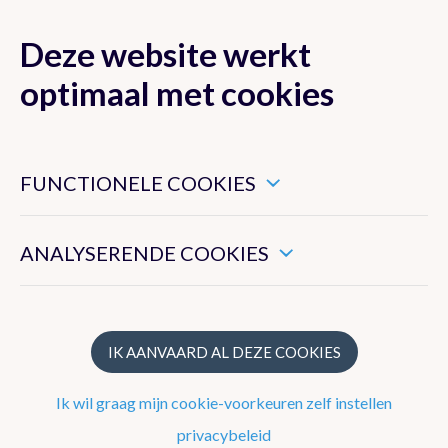
Deze website werkt
MENU
optimaal met cookies
Dit zijn noodzakelijke cookies die ervoor zorgen dat deze
website goed functioneert.
FUNCTIONELE COOKIES
Nieuwsoverzicht
Hiermee kunnen we het algemeen gebruik van deze website
meten.
Nieuwsbrief
ANALYSERENDE COOKIES
Artikels 2024
Artikels 2023
IK AANVAARD AL DEZE COOKIES
Artikels 2022
Ik wil graag mijn cookie-voorkeuren zelf instellen
Artikels 2021
privacybeleid