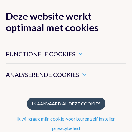
Deze website werkt
MENU
optimaal met cookies
Dit zijn noodzakelijke cookies die ervoor zorgen dat deze
website goed functioneert.
Nieuwsoverzicht
FUNCTIONELE COOKIES
Hiermee kunnen we het algemeen gebruik van deze website
2026
meten.
ANALYSERENDE COOKIES
2025
2024
2023
IK AANVAARD AL DEZE COOKIES
2022
Ik wil graag mijn cookie-voorkeuren zelf instellen
2021
privacybeleid