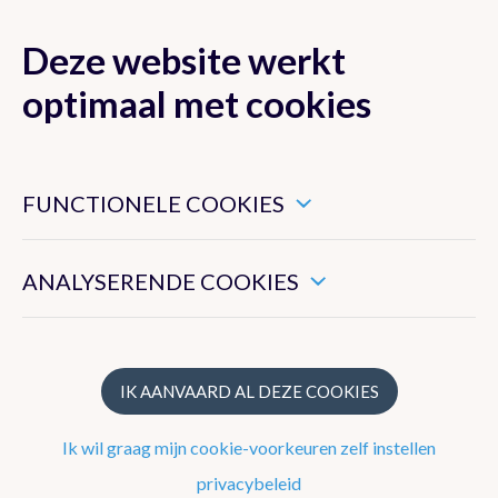
Deze website werkt
MENU
optimaal met cookies
Dit zijn noodzakelijke cookies die ervoor zorgen dat deze
website goed functioneert.
Nieuwsoverzicht
FUNCTIONELE COOKIES
Hiermee kunnen we het algemeen gebruik van deze website
2026
meten.
ANALYSERENDE COOKIES
2025
2024
2023
IK AANVAARD AL DEZE COOKIES
2022
Ik wil graag mijn cookie-voorkeuren zelf instellen
2021
privacybeleid