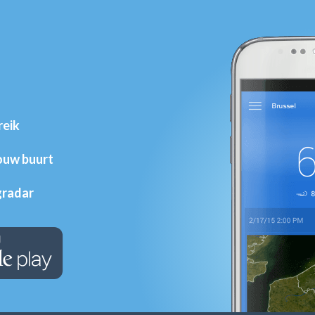
reik
jouw buurt
gradar