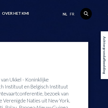
OVER HET KMI
NL
FR
Achtergrondafbeelding
van Ukkel - Koninklijke
 Instituut en Belgisch Instituut
mtevaartconferentie, bezoek van
 Verenigde Naties uit New York.
bati, Palau, Papoea-Nieuw-Guinea,