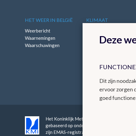
HET WEER IN BELGIË
KLIMAAT
Weerbericht
Klimatologisch overzich
Deze we
Waarnemingen
Klimatologische kaarten
Waarschuwingen
FUNCTIONE
Dit zijn noodzak
ervoor zorgen 
goed functione
Het Koninklijk Meteorologisch Instituut bied
gebaseerd op onderzoek, innovatie en continuï
zijn EMAS-registratie en continue verbeter