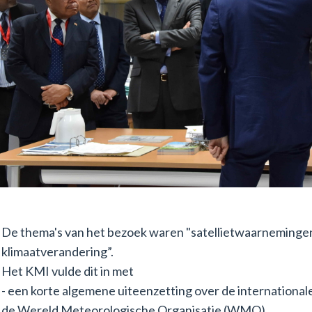
De thema's van het bezoek waren "satellietwaarnemingen,
klimaatverandering”.
Het KMI vulde dit in met
- een korte algemene uiteenzetting over de internationa
de Wereld Meteorologische Organisatie (WMO),