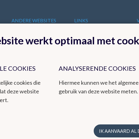
ANDERE WEBSITES
LINKS
VAN HET KMI
t
Europese
bsite werkt optimaal met cook
KMI in Dourbes
meteorologische
Radar
diensten
Ozon
Internationale
Remote Sensing
organisaties
Climate Dynamics
LE COOKIES
ANALYSERENDE COOKIES
Nationale organisaties
Hydroland
Federale
elijke cookies die
Hiermee kunnen we het algeme
Wetenschappelijke
dat deze website
gebruik van deze website meten.
Instellingen
ert.
t een betrouwbare dienstverlening aan het publiek en de overheden,
teit. Het KMI is een instituut dat ook milieu-uitdagingen integreert
IK AANVAARD AL
ing via zijn kwaliteitsmanagementsysteem volgens de ISO9001-norm.