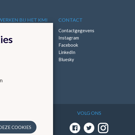
WERKEN BIJ HET KMI
CONTACT
Vacatures
Contactgegevens
ies
Stages
Instagram
Facebook
LinkedIn
Bluesky
en
VOLG ONS
 via
 DEZE COOKIES