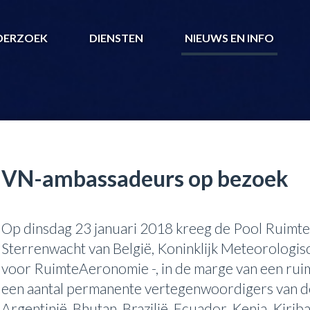
DERZOEK
DIENSTEN
NIEUWS EN INFO
VN-ambassadeurs op bezoek
Op dinsdag 23 januari 2018 kreeg de Pool Ruimte 
Sterrenwacht van België, Koninklijk Meteorologisch
voor RuimteAeronomie -, in de marge van een rui
een aantal permanente vertegenwoordigers van de
Argentinië, Bhutan, Brazilië, Ecuador, Kenia, Kiri