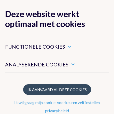
Deze website werkt
MENU
optimaal met cookies
Dit zijn noodzakelijke cookies die ervoor zorgen dat deze
website goed functioneert.
FUNCTIONELE COOKIES
Nieuwsoverzicht
Hiermee kunnen we het algemeen gebruik van deze website
meten.
ANALYSERENDE COOKIES
2026
2025
2024
IK AANVAARD AL DEZE COOKIES
2023
Ik wil graag mijn cookie-voorkeuren zelf instellen
2022
privacybeleid
2021