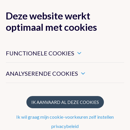
Deze website werkt
MENU
optimaal met cookies
Dit zijn noodzakelijke cookies die ervoor zorgen dat deze
website goed functioneert.
FUNCTIONELE COOKIES
Nieuwsoverzicht
Hiermee kunnen we het algemeen gebruik van deze website
meten.
Nieuwsbrief
ANALYSERENDE COOKIES
Podcasts
WeerWoorden
IK AANVAARD AL DEZE COOKIES
Veelgestelde vragen
Ik wil graag mijn cookie-voorkeuren zelf instellen
privacybeleid