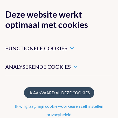
Deze website werkt
MENU
optimaal met cookies
Dit zijn noodzakelijke cookies die ervoor zorgen dat deze
website goed functioneert.
FUNCTIONELE COOKIES
Nieuwsoverzicht
Hiermee kunnen we het algemeen gebruik van deze website
meten.
Nieuwsbrief
ANALYSERENDE COOKIES
Podcasts
WeerWoorden
IK AANVAARD AL DEZE COOKIES
Veelgestelde vragen
Ik wil graag mijn cookie-voorkeuren zelf instellen
privacybeleid