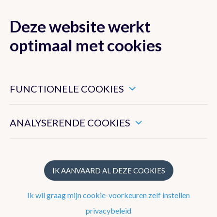
Deze website werkt
MENU
optimaal met cookies
Dit zijn noodzakelijke cookies die ervoor zorgen dat deze
website goed functioneert.
FUNCTIONELE COOKIES
Nieuwsoverzicht
Hiermee kunnen we het algemeen gebruik van deze website
meten.
Nieuwsbrief
ANALYSERENDE COOKIES
Podcasts
WeerWoorden
IK AANVAARD AL DEZE COOKIES
Veelgestelde vragen
Ik wil graag mijn cookie-voorkeuren zelf instellen
privacybeleid