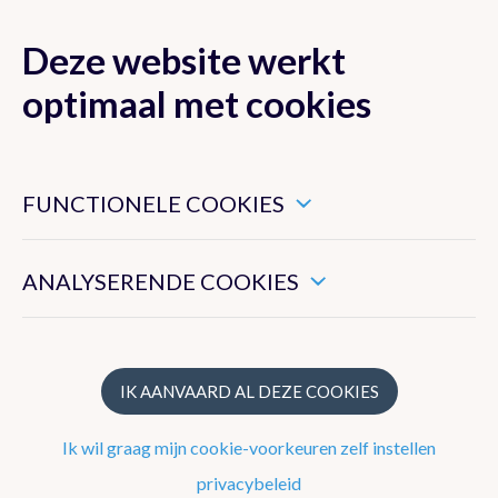
Deze website werkt
MENU
optimaal met cookies
Dit zijn noodzakelijke cookies die ervoor zorgen dat deze
website goed functioneert.
FUNCTIONELE COOKIES
Nieuwsoverzicht
Hiermee kunnen we het algemeen gebruik van deze website
meten.
Nieuwsbrief
ANALYSERENDE COOKIES
Podcasts
WeerWoorden
IK AANVAARD AL DEZE COOKIES
Veelgestelde vragen
Ik wil graag mijn cookie-voorkeuren zelf instellen
privacybeleid