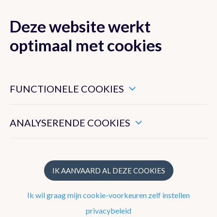
Deze website werkt
MENU
optimaal met cookies
Dit zijn noodzakelijke cookies die ervoor zorgen dat deze
website goed functioneert.
FUNCTIONELE COOKIES
Nieuwsoverzicht
Hiermee kunnen we het algemeen gebruik van deze website
meten.
Nieuwsbrief
ANALYSERENDE COOKIES
Podcasts
WeerWoorden
IK AANVAARD AL DEZE COOKIES
Veelgestelde vragen
Ik wil graag mijn cookie-voorkeuren zelf instellen
privacybeleid