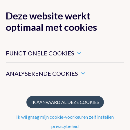
Deze website werkt
MENU
optimaal met cookies
Dit zijn noodzakelijke cookies die ervoor zorgen dat deze
website goed functioneert.
FUNCTIONELE COOKIES
Nieuwsoverzicht
Hiermee kunnen we het algemeen gebruik van deze website
meten.
Nieuwsbrief
ANALYSERENDE COOKIES
Podcasts
WeerWoorden
IK AANVAARD AL DEZE COOKIES
Veelgestelde vragen
Ik wil graag mijn cookie-voorkeuren zelf instellen
privacybeleid