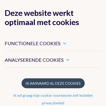
Deze website werkt
MENU
optimaal met cookies
Dit zijn noodzakelijke cookies die ervoor zorgen dat deze
website goed functioneert.
FUNCTIONELE COOKIES
Nieuwsoverzicht
Hiermee kunnen we het algemeen gebruik van deze website
meten.
Nieuwsbrief
ANALYSERENDE COOKIES
Podcasts
WeerWoorden
IK AANVAARD AL DEZE COOKIES
Veelgestelde vragen
Ik wil graag mijn cookie-voorkeuren zelf instellen
privacybeleid