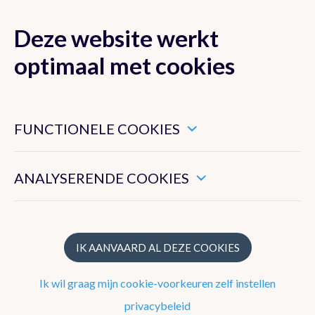
Deze website werkt
MENU
optimaal met cookies
Dit zijn noodzakelijke cookies die ervoor zorgen dat deze
website goed functioneert.
FUNCTIONELE COOKIES
Nieuwsoverzicht
Hiermee kunnen we het algemeen gebruik van deze website
meten.
Nieuwsbrief
ANALYSERENDE COOKIES
Podcasts
WeerWoorden
IK AANVAARD AL DEZE COOKIES
Veelgestelde vragen
Ik wil graag mijn cookie-voorkeuren zelf instellen
privacybeleid