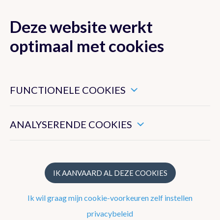
Deze website werkt
MENU
optimaal met cookies
Dit zijn noodzakelijke cookies die ervoor zorgen dat deze
website goed functioneert.
FUNCTIONELE COOKIES
Nieuwsoverzicht
Hiermee kunnen we het algemeen gebruik van deze website
meten.
Nieuwsbrief
ANALYSERENDE COOKIES
Podcasts
WeerWoorden
IK AANVAARD AL DEZE COOKIES
Veelgestelde vragen
Ik wil graag mijn cookie-voorkeuren zelf instellen
privacybeleid