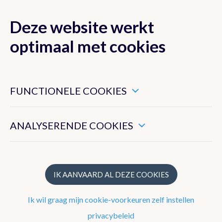
Deze website werkt
MENU
optimaal met cookies
Dit zijn noodzakelijke cookies die ervoor zorgen dat deze
website goed functioneert.
FUNCTIONELE COOKIES
Nieuwsoverzicht
Hiermee kunnen we het algemeen gebruik van deze website
meten.
Nieuwsbrief
ANALYSERENDE COOKIES
Podcasts
WeerWoorden
IK AANVAARD AL DEZE COOKIES
Ik wil graag mijn cookie-voorkeuren zelf instellen
Veelgestelde vragen
privacybeleid