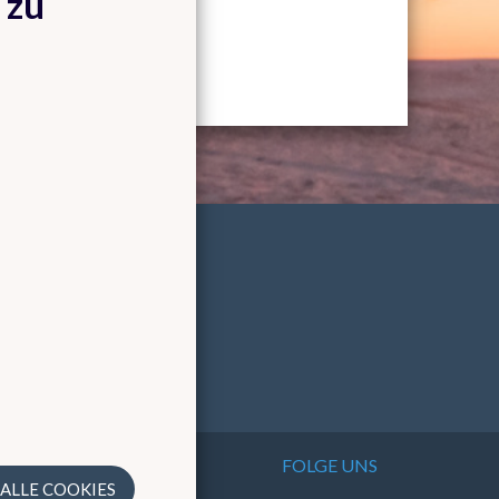
 zu
FOLGE UNS
ce, der
 ALLE COOKIES