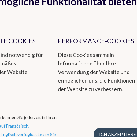
mögliche Funktionalität bieten
Webseiten, auf die in
www.meteo.be
verwiesen wird, ab.
LE COOKIES
PERFORMANCE-COOKIES
sind notwendig für
Diese Cookies sammeln
emäßes
Informationen über Ihre
der Website.
Verwendung der Website und
ermöglichen uns, die Funktionen
der Website zu verbessern.
 können Sie jederzeit in Ihren
auf Französisch,
ietet der Öffentlichkeit und den Behörden einen zuverlässigen Servi
ICH AKZEPTIERE
Englisch verfügbar. Lesen Sie