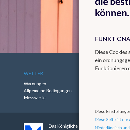
die best
können.
FUNKTIONA
Diese Cookies 
ein ordnungsg
Funktionieren 
WETTER
ÜBER DAS KMI
Warnungen
Kontakt
Allgemeine Bedingungen
Routenbeschreibung
Messwerte
Diese Einstellungen
Diese Seite ist nur 
Das Königliche Meteorologische Institut b
Niederländisch und 