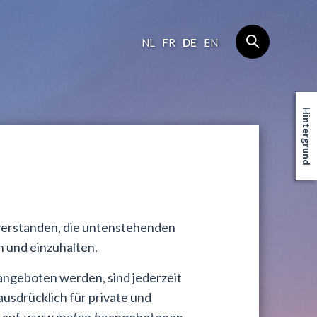
NL
FR
DE
EN
Hintergrund
nverstanden, die untenstehenden
 und einzuhalten.
ngeboten werden, sind jederzeit
usdrücklich für private und