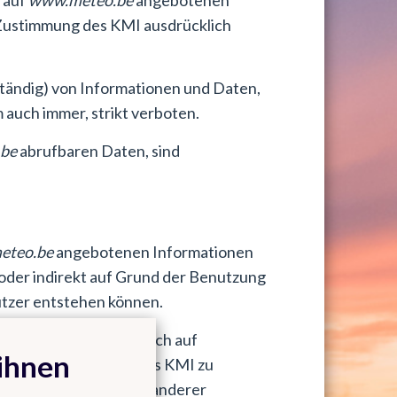
 auf
www.meteo.be
angebotenen
e Zustimmung des KMI ausdrücklich
lständig) von Informationen und Daten,
m auch immer, strikt verboten.
be
abrufbaren Daten, sind
eteo.be
angebotenen Informationen
 oder indirekt auf Grund der Benutzung
tzer entstehen können.
oder Produkten, die sich auf
ihnen
als eine Empfehlung des KMI zu
ortung für die Inhalte anderer