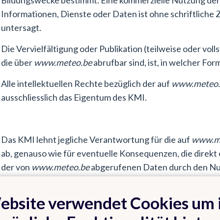
Bildungswecke bestimmt. Eine kommerzielle Nutzung der
Informationen, Dienste oder Daten ist ohne schriftlich
untersagt.
Die Vervielfältigung oder Publikation (teilweise oder vol
die über
www.meteo.be
abrufbar sind, ist, in welcher For
Alle intellektuellen Rechte bezüglich der auf
www.meteo.
ausschliesslich das Eigentum des KMI.
Das KMI lehnt jegliche Verantwortung für die auf
www.m
ab, genauso wie für eventuelle Konsequenzen, die direkt
der von
www.meteo.be
abgerufenen Daten durch den Nu
Die Verweise (Links) auf
www.meteo.be
zu Informationen 
ebsite verwendet Cookies um 
Webseiten anderer Internet-Server befinden, sind nicht 
betrachten. Das KMI lehnt ausdrücklich jegliche Verantw