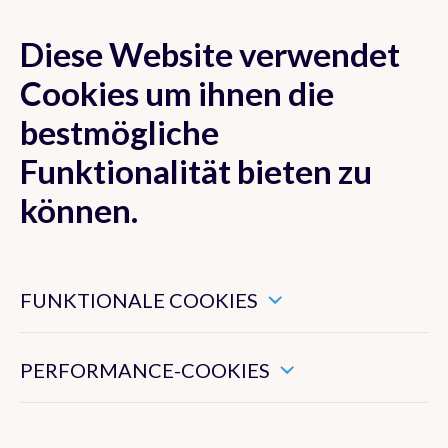
Diese Website verwendet
MENU
Cookies um ihnen die
bestmögliche
Funktionalität bieten zu
Unsere Strategie
können.
KMI
Diese Cookies sind notwendig für ein ordnungsgemäßes
Funktionieren der Website.
FUNKTIONALE COOKIES
Arbeitsplatzangebote
Diese Cookies sammeln Informationen über Ihre
Verwendung der Website und ermöglichen uns, die
Rechtsinformation
Funktionen der Website zu verbessern.
PERFORMANCE-COOKIES
Struktur