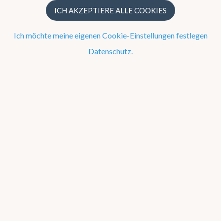
ICH AKZEPTIERE ALLE COOKIES
Messwerte
Meteorologische Vorhersagen
Ich möchte meine eigenen Cookie-Einstellungen festlegen
Informationsverarbeitung
Datenschutz.
Meteorologische Forschung und Entwicklung
Meteorologische und Klimatologische Auskünfte
KMI in Dourbes
Verwaltungsorgane
Messnetz
Umweltmanagement
Kontakt